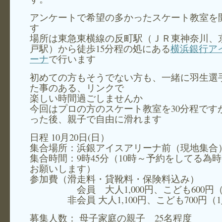
アンケートで希望の多かったスケート教室を
す
場所は東急東横線の反町駅（ＪＲ東神奈川、
戸駅）から徒歩15分程の処にある
横浜銀行ア
ーナ
で行います
初めての方もそうでない方も、一緒に羽生選
た事のある、リンクで
楽しい時間過ごしませんか
今回はプロの方のスケート教室を30分程です
った後、親子で自由に滑れます
日程 10月20日(日）
集合場所：浜銀アイスアリーナ前（現地集合
集合時間：9時45分（10時～予約をしてる為
お願いします）
参加費（滑走料・貸靴料・保険料込み）
会員 大人1,000円、こども600円（
非会員 大人1,100円、こども700円（
募集人数： 母子家庭の親子 25名程度