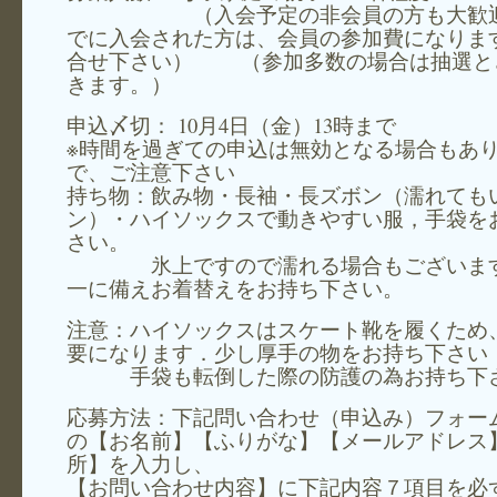
（入会予定の非会員の方も大歓迎
でに入会された方は、会員の参加費になりま
合せ下さい） （参加多数の場合は抽選と
きます。）
申込〆切： 10月4日（金）13時まで
※時間を過ぎての申込は無効となる場合もあ
で、ご注意下さい
持ち物：飲み物・長袖・長ズボン（濡れても
ン）・ハイソックスで動きやすい服，手袋を
さい。
氷上ですので濡れる場合もございます
一に備えお着替えをお持ち下さい。
注意：ハイソックスはスケート靴を履くため
要になります．少し厚手の物をお持ち下さい
手袋も転倒した際の防護の為お持ち下
応募方法：下記問い合わせ（申込み）フォー
の【お名前】【ふりがな】【メールアドレス
所】を入力し、
【お問い合わせ内容】に下記内容７項目を必