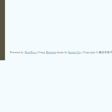
Powered by
WordPress
| Using
Bluebird
theme by
Randa Clay
| Copyright © 横浜