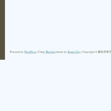
Powered by
WordPress
| Using
Bluebird
theme by
Randa Clay
| Copyright © 横浜