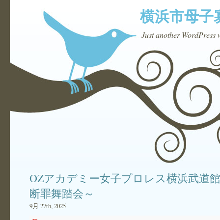
横浜市母子
Just another WordPress 
OZアカデミー女子プロレス横浜武道
断罪舞踏会～
9月 27th, 2025