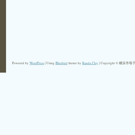
Powered by
WordPress
| Using
Bluebird
theme by
Randa Clay
| Copyright © 横浜