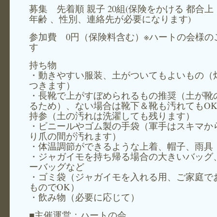
募集 先着順 親子 20組(保険をかける 都合上
年齢 、性別、連絡先が必要になります)
参加費 0円（保険料含む）※ハートの会様の
す
持ち物
・動きやすい服装、土がついてもよいもの（
つきます）
・長靴で上がすぼめられるもの推奨（土が靴
るため）、ない場合は靴下＆靴も汚れてもO
持参（土の汚れは洗濯しても残ります）
・ビニールやゴム製の手袋（軍手はスキマか
り爪の間が汚れます）
・体温調節ができるような上着、帽子、雨具
・ジャガイモを持ち帰る場合の大きいバッグ
ーバッグなど
・ゴミ袋（ジャガイモを入れる用、ご家庭で
ものでOK）
・飲み物（必要に応じて）
■主催運営：ハートの会