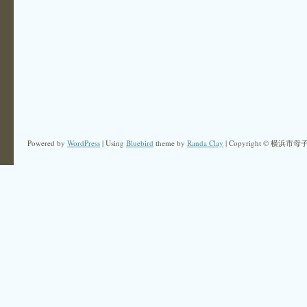
Powered by
WordPress
| Using
Bluebird
theme by
Randa Clay
| Copyright © 横浜