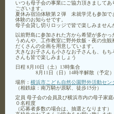
いつも母子会の事業にご協力頂きましてあ
ございます。
夏休み宿泊体験第２弾 未就学児も参加で
体験のお知らせです。
母子会貸し切りロッジで皆で楽しみません
以前野島に参加された方から希望が多かっ
うめんや、工作教室に野外炊飯・夜の虫観
だくさんの企画を用意しています。
大きなお子さんも小さなお子さんも、もち
さんも皆で楽しみましょう
日程 8月10日（土）13時集合
8月11日（日）14時半解散（予定
場所：
横浜市こども自然公園野外活動セン
（相鉄線：南万騎が原駅、徒歩15分）
定員 母子会の会員及び横浜市内の母子家庭
０名程度
（応募者多数の場合は、抽選となります）