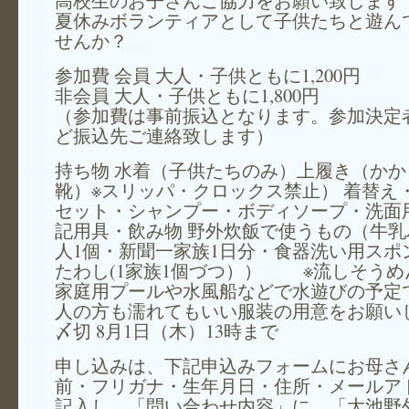
高校生のお子さんご協力をお願い致します
夏休みボランティアとして子供たちと遊ん
せんか？
参加費 会員 大人・子供ともに1,200円
非会員 大人・子供ともに1,800円
（参加費は事前振込となります。参加決定
ど振込先ご連絡致します）
持ち物 水着（子供たちのみ）上履き（かか
靴）※スリッパ・クロックス禁止） 着替え
セット・シャンプー・ボディソープ・洗面
記用具・飲み物 野外炊飯で使うもの（牛乳
人1個・新聞一家族1日分・食器洗い用スポ
たわし(1家族1個づつ）） ※流しそうめ
家庭用プールや水風船などで水遊びの予定
人の方も濡れてもいい服装の用意をお願い
〆切 8月1日（木）13時まで
申し込みは、下記申込みフォームにお母さ
前・フリガナ・生年月日・住所・メールア
記入し、「問い合わせ内容」に、「大池野