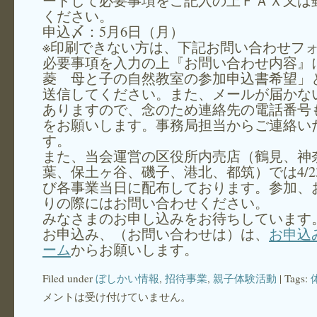
ードして必要事項をご記入の上ＦＡＸ又は
ください。
申込〆：5月6日（月）
※印刷できない方は、下記お問い合わせフ
必要事項を入力の上『お問い合わせ内容』
菱 母と子の自然教室の参加申込書希望」
送信してください。また、メールが届かな
ありますので、念のため連絡先の電話番号
をお願いします。事務局担当からご連絡い
す。
また、当会運営の区役所内売店（鶴見、神
葉、保土ヶ谷、磯子、港北、都筑）では4/2
び各事業当日に配布しております。参加、
りの際にはお問い合わせください。
みなさまのお申し込みをお待ちしています
お申込み、（お問い合わせは）は、
お申込
ーム
からお願いします。
Filed under
ぼしかい情報
,
招待事業
,
親子体験活動
| Tags:
メントは受け付けていません。