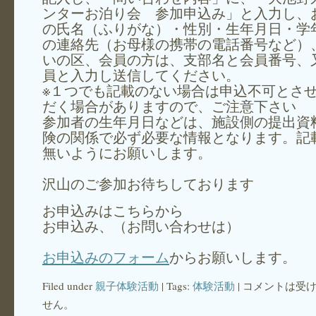
ンターお泊り会 参加申込み」と入力し、
の氏名（ふりがな）・性別・生年月日・学
の連絡先（お母様の携帯の電話番号など）
いの区、会員の方は、支部名と会員番号、
員と入力し送信してください。
※１つでも記載のない場合は申込不可とさ
だく場合がありますので、ご注意
参加者の生年月日などは、施設側の提出資
険の関係で必ず必要な情報となります。記
無いようにお願いします。
沢山のご参加お待ちしております
お申込みはこちらから
お申込み、（お問い合わせは）
お申込みのフォーム
からお願いします。
Filed under
親子体験活動
| Tags:
体験活動
|
コメントは受
せん。