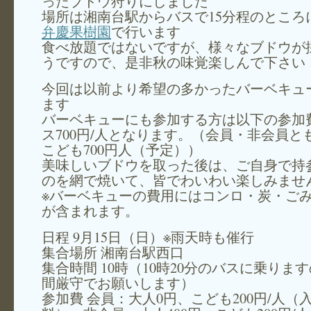
ったブドウ狩りにしました
場所は湘南台駅からバスで15分程のところ
弁慶果樹園
で行います
食べ放題ではないですが、様々なブドウが
うですので、是非秋の味覚楽しんで下さい
今回は以前より希望の多かったバーベキュ
ます
バーベキューにも参加する方は以下の参加
ス700円/人となります。（会員・非会員と
こども700円人（予定））
美味しいブドウを取った後は、ご自身で持
のを網で焼いて、皆でわいわい楽しみませ
※バーベキューの費用にはコンロ・炭・ご
が含まれます。
日程 9月15日（日）※雨天時も催行
集合場所 湘南台駅西口
集合時間 10時（10時20分のバスに乗りま
間厳守でお願いします）
参加費 会員：大人0円、こども200円/人（