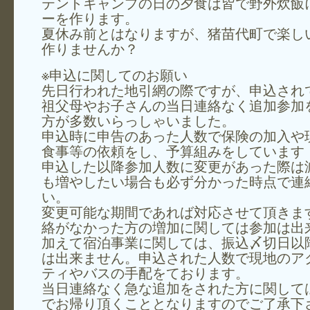
テントキャンプの日の夕食は皆で野外炊飯
ーを作ります。
夏休み前とはなりますが、猪苗代町で楽し
作りませんか？
※申込に関してのお願い
先日行われた地引網の際ですが、申込され
祖父母やお子さんの当日連絡なく追加参加
方が多数いらっしゃいました。
申込時に申告のあった人数で保険の加入や
食事等の依頼をし、予算組みをしています
申込した以降参加人数に変更があった際は
も増やしたい場合も必ず分かった時点で連
い。
変更可能な期間であれば対応させて頂きま
絡がなかった方の増加に関しては参加は出
加えて宿泊事業に関しては、振込〆切日以
は出来ません。申込された人数で現地のア
ティやバスの手配をております。
当日連絡なく急な追加をされた方に関して
でお帰り頂くこととなりますのでご了承下