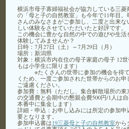
横浜市母子寡婦福祉会が協力している三菱
の「母と子の自然教室」も今年で11年目。
さんのみなさまがご参加し、二度と出来な
しい体験をさせていただいたと好評です。
この機会に豊かな自然の中での遊びや生活
体験してみませんか？
日時：7月27日（土）～7月29日（月）
場所：新潟県
対象：横浜市内在住の母子家庭の母子 12
もは小学生に限ります）
※たくさんの世帯に参加の機会を得て
くため、一度ご参加された世帯からのお申
ご遠慮ください。
参加費：無料（ただし、集合解散場所の東
の交通費と会期中の懇親会費500円/1人は自
本番中に集金します）
詳細・申込：お申し込みには所定の参加申
要となります。
参加申込書は
19三菱母と子の自然教室
から