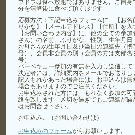
ブドウは食べ放題ではありません。ご自身
分を清算後に食べて頂く形です
応募方法：下記申込みフォームに、【お名
りがな】【メールアドレス】【住所】を入
【お問い合わせ内容】に、他の全ての参加
さん）の名前、ふりがな、性別、生年月日
お母さんの生年月日及び当日の連絡先（携
号）、会員非会員の別（会員の方は支部名
号）
バーベキュー参加の有無を入力し送信して
決定者には、詳細案内をメールでお送りし
記入もれがあった場合には、お申込みは無
場合もありますのでご注意ください。
お申込みされた方には、もれなく参加の可
絡を致します。〆切を過ぎてもご連絡が届
はお問合せ下さい。
お申込み、（お問い合わせは）
お申込みのフォーム
からお願いします。