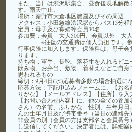
また、当日は渋沢駅集合、昼食後現地解散
す。雨天中止。
場所：秦野市大倉地区農園及びその周辺
アクセス：小田急線渋沢駅からバス15分程
定員：母子及び寡婦等会員30名
参加費：会員 大人500円、会員以外 大人7
※往復の交通費は個人負担です。参
行事保険に加入します。保険料は、母子会
ります。
持ち物：軍手、長靴、落花生を入れるビニ
飲み物、お弁当、敷物、着替えなどご自身
思われるもの
締切：9月4日(水)応募者多数の場合抽選に
応募方法：下記申込みフォームに、【お名
りがな】【メールアドレス】【住所】を入
【お問い合わせ内容】に、他の全ての参加
さん）の名前、ふりがな、性別、生年月日
んの生年月日及び携帯番号（当日の連絡先
非会員の別（会員の方は支部名と会員番号
し送信してください。決定者には、詳細案