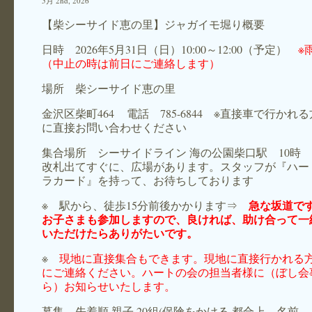
5月 2nd, 2026
【柴シーサイド恵の里】ジャガイモ堀り概要
日時 2026年5月31日（日）10:00～12:00（予定）
※
（中止の時は前日にご連絡します）
場所 柴シーサイド恵の里
金沢区柴町464 電話 785-6844 ※直接車で行かれ
に直接お問い合わせください
集合場所 シーサイドライン 海の公園柴口駅 10時
改札出てすぐに、広場があります。スタッフが『ハー
ラカード』を持って、お待ちしております
急な坂道で
※ 駅から、徒歩15分前後かかります⇒
お子さまも参加しますので、良ければ、助け合って一
いただけたらありがたいです。
※
現地に直接集合もできます。現地に直接行かれる
にご連絡ください。ハートの会の担当者様に（ぼし会
ら）お知らせいたします。
募集 先着順 親子 20組(保険をかける 都合上 名前 