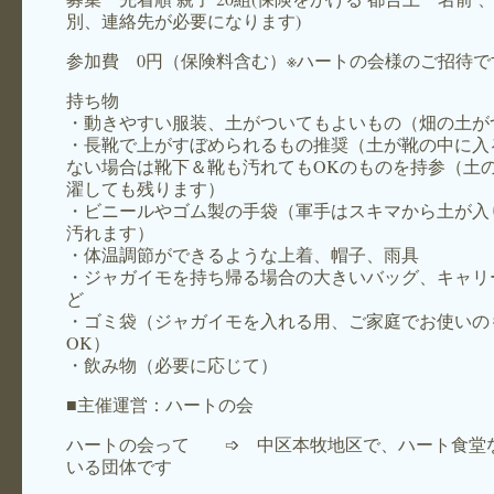
別、連絡先が必要になります)
参加費 0円（保険料含む）※ハートの会様のご招待で
持ち物
・動きやすい服装、土がついてもよいもの（畑の土が
・長靴で上がすぼめられるもの推奨（土が靴の中に入
ない場合は靴下＆靴も汚れてもOKのものを持参（土
濯しても残ります）
・ビニールやゴム製の手袋（軍手はスキマから土が入
汚れます）
・体温調節ができるような上着、帽子、雨具
・ジャガイモを持ち帰る場合の大きいバッグ、キャリ
ど
・ゴミ袋（ジャガイモを入れる用、ご家庭でお使いの
OK）
・飲み物（必要に応じて）
■主催運営：ハートの会
ハートの会って ➩ 中区本牧地区で、ハート食堂
いる団体です