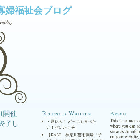
寡婦福祉会ブログ
weblog
31開催
Recently Written
About
This is an area 
終了し
・夏休み！ どっちも食べた
where you can ad
い！ぜいたく盛！
serve as an infor
【KAAT 神奈川芸術劇場「子
on your website,