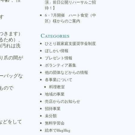
演」前日公開リハーサルご招
待！】
6・7月開催 ハート食堂（中
す
区）様からのご案内
つきます）
Categories
るため）、
ひとり親家庭支援奨学金制度
の汚れは洗
ぼしかい情報
り爪の間が
プレゼント情報
ボランティア募集
他の団体などからの情報
ーバッグな
各事業について
料理教室
もので
地域の事業
売店からのお知らせ
招待事業
未分類
などをして
無料学習会
絵本でHugHug