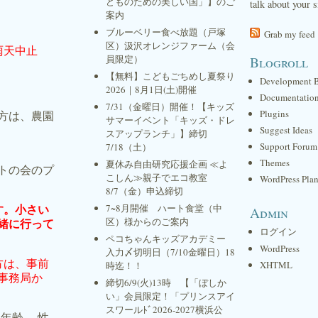
どものための美しい国」】のご
talk about your s
案内
ブルーベリー食べ放題（戸塚
Grab my feed
区）汲沢オレンジファーム（会
雨天中止
員限定）
Blogroll
【無料】こどもごちめし夏祭り
Development 
2026｜8月1日(土)開催
Documentatio
7/31（金曜日）開催！【キッズ
Plugins
る方は、農園
サマーイベント「キッズ・ドレ
Suggest Ideas
スアップランチ」】締切
Support Forum
7/18（土）
Themes
夏休み自由研究応援企画 ≪よ
トの会のプ
こしん≫親子でエコ教室
WordPress Plan
8/7（金）申込締切
す。小さい
7~8月開催 ハート食堂（中
Admin
緒に行って
区）様からのご案内
ログイン
ペコちゃんキッズアカデミー
WordPress
入力〆切明日（7/10金曜日）18
方は、事前
XHTML
時迄！！
事務局か
締切6/9(火)13時 【「ぼしか
い」会員限定！「プリンスアイ
スワールﾄﾞ2026-2027横浜公
、年齢 、性