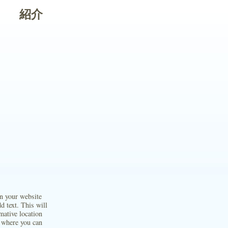
紹介
on your website
d text. This will
mative location
 where you can