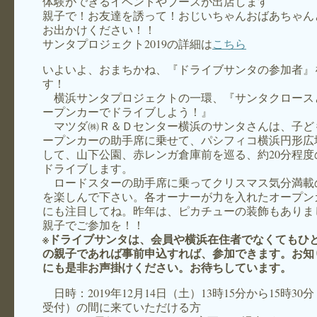
体験ができるイベントやブースが出店します
親子で！お友達を誘って！おじいちゃんおばあちゃん
お出かけください！！
サンタプロジェクト2019の詳細は
こちら
いよいよ、おまちかね、『ドライブサンタの参加者』
す！
横浜サンタプロジェクトの一環、『サンタクロース
ープンカーでドライブしよう！』
マツダ㈱Ｒ＆Ｄセンター横浜のサンタさんは、子ど
ープンカーの助手席に乗せて、パシフィコ横浜円形広
して、山下公園、赤レンガ倉庫前を巡る、約20分程度
ドライブします。
ロードスターの助手席に乗ってクリスマス気分満載
を楽しんで下さい。各オーナーが力を入れたオープン
にも注目してね。昨年は、ピカチューの装飾もありま
親子でご参加を！！
※ドライブサンタは、会員や横浜在住者でなくてもひ
の親子であれば事前申込すれば、参加できます。お知
にも是非お声掛けください。お待ちしています。
日時：2019年12月14日（土）13時15分から15時30
受付）の間に来ていただける方