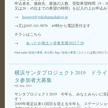
申込者名、連絡先、家族の人数、受取希望時間（9：30～
又は20：45位までの希望の時間）を記入の上お申込
→
hsougei@yokohamashakyo.jp
→又は045-341-9876 ※9時から電話受付ます
チラシはこちら
→
あったか保土ヶ谷食支援2022.7.20
Filed under
地域の事業
,
未分類
| Tags:
地域の事業
|
コメントは受け付けて
横浜サンタプロジェクト2019 ドラ
タ参加者大募集
9月 26th, 2019
サンタプロジェクト2019 今年も、みなとみらいに
す！
2009年発足以来11回目を迎える今年も、ステージシ