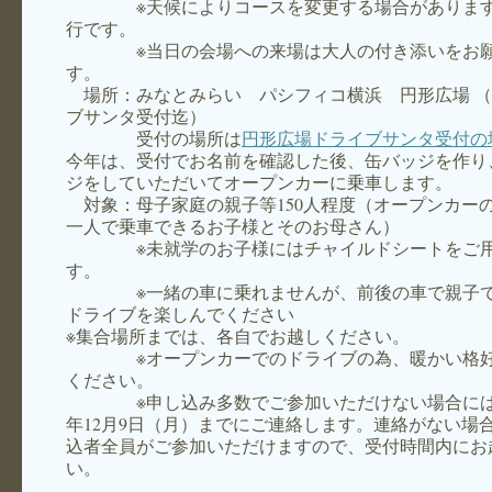
※天候によりコースを変更する場合があります
行です。
※当日の会場への来場は大人の付き添いをお願
す。
場所：みなとみらい パシフィコ横浜 円形広場 （
ブサンタ受付迄）
受付の場所は
円形広場ドライブサンタ受付の
今年は、受付でお名前を確認した後、缶バッジを作り
ジをしていただいてオープンカーに乗車します。
対象：母子家庭の親子等150人程度（オープンカー
一人で乗車できるお子様とそのお母さん）
※未就学のお子様にはチャイルドシートをご用
す。
※一緒の車に乗れませんが、前後の車で親子で
ドライブを楽しんでください
※集合場所までは、各自でお越しください。
※オープンカーでのドライブの為、暖かい格好
ください。
※申し込み多数でご参加いただけない場合には
年12月9日（月）までにご連絡します。連絡がない場
込者全員がご参加いただけますので、受付時間内にお
い。